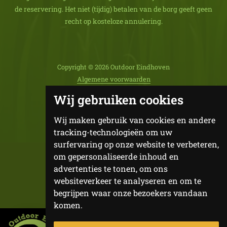
de reservering. Het niet (tijdig) betalen van de borg geeft geen
recht op kosteloze annulering.
Copyright © 2026 Outdoor Eindhoven
Algemene voorwaarden
Privacy Statement
Wij gebruiken cookies
Powered & WDS Core by
Web
Dev
Specialist
Wij maken gebruik van cookies en andere
tracking-technologieën om uw
surfervaring op onze website te verbeteren,
om gepersonaliseerde inhoud en
advertenties te tonen, om ons
websiteverkeer te analyseren en om te
begrijpen waar onze bezoekers vandaan
komen.