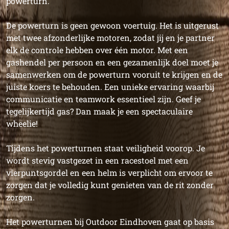
powerturn.
De powerturn is geen gewoon voertuig. Het is uitgerust
met twee afzonderlijke motoren, zodat jij en je partner
elk de controle hebben over één motor. Met een
gashendel per persoon en een gezamenlijk doel moet je
samenwerken om de powerturn vooruit te krijgen en de
juiste koers te behouden. Een unieke ervaring waarbij
communicatie en teamwork essentieel zijn. Geef je
tegelijkertijd gas? Dan maak je een spectaculaire
wheelie!
Tijdens het powerturnen staat veiligheid voorop. Je
wordt stevig vastgezet in een racestoel met een
vierpuntsgordel en een helm is verplicht om ervoor te
zorgen dat je volledig kunt genieten van de rit zonder
zorgen.
Het powerturnen bij Outdoor Eindhoven gaat op basis