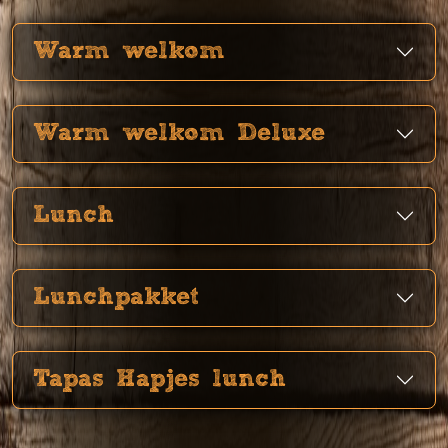
Warm welkom
Warm welkom Deluxe
Lunch
Lunchpakket
Tapas Hapjes lunch