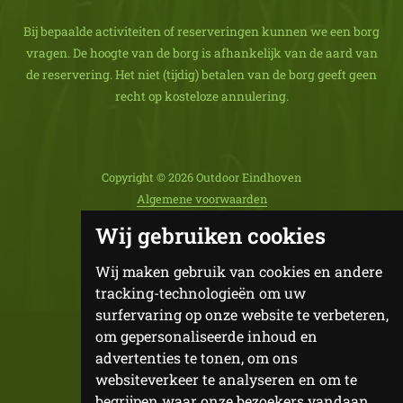
Bij bepaalde activiteiten of reserveringen kunnen we een borg
vragen. De hoogte van de borg is afhankelijk van de aard van
de reservering. Het niet (tijdig) betalen van de borg geeft geen
recht op kosteloze annulering.
Copyright © 2026 Outdoor Eindhoven
Algemene voorwaarden
Privacy Statement
Wij gebruiken cookies
Powered & WDS Core by
Web
Dev
Specialist
Wij maken gebruik van cookies en andere
tracking-technologieën om uw
surfervaring op onze website te verbeteren,
om gepersonaliseerde inhoud en
advertenties te tonen, om ons
websiteverkeer te analyseren en om te
begrijpen waar onze bezoekers vandaan