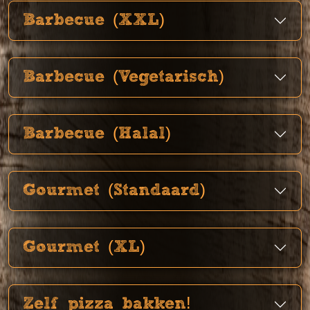
Barbecue (XXL)
Barbecue (Vegetarisch)
Barbecue (Halal)
Gourmet (Standaard)
Gourmet (XL)
Zelf pizza bakken!