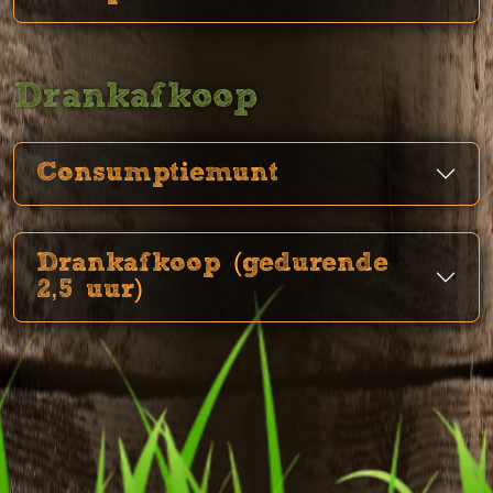
Drankafkoop
Consumptiemunt
Drankafkoop (gedurende
2,5 uur)