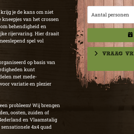
krijg je de kans om niet
Aantal personen
e kneepjes van het crossen
s om behendigheid en
ke rijervaring. Hier draait
 meeslepend spel vol
VRAAG VR
organiseerd op basis van
aardigheden kunt
delen met mede-
voor variatie en plezier
 Geen probleem! Wij brengen
rden, oosten, zuiden of
Nederland en Vlaamstalig
et sensationele 4x4 quad