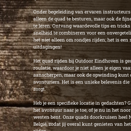
Onder begeleiding van ervaren instructeurs 
alleen de quad te besturen, maar ook de fijn
te leren. Ontvang waardevolle tips en trick
snelheid te combineren voor een onvergetelij
het niet alleen om rondjes rijden; het is een
uitdagingen!
Het quad rijden bij Outdoor Eindhoven is ge
roulatie, waardoor je niet alleen je eigen v
aanscherpen, maar ook de opwinding kunt 
avonturiers. Het is een unieke belevenis die 
zorgt.
Heb je een specifieke locatie in gedachten?
het avontuur naar je toe, of je nu in het noo
westen bent. Onze quads doorkruisen heel 
België, zodat jij overal kunt genieten van h
rijden.