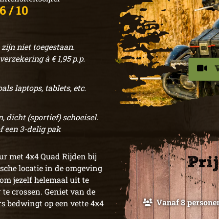
6 / 10
ijn niet toegestaan.
verzekering à € 1,95 p.p.
s laptops, tablets, etc.
, dicht (sportief) schoeisel.
f een 3-delig pak
r met 4x4 Quad Rijden bij
Pri
sche locatie in de omgeving
om jezelf helemaal uit te
 te crossen. Geniet van de
Vanaf 8 persone
urs bedwingt op een vette 4x4