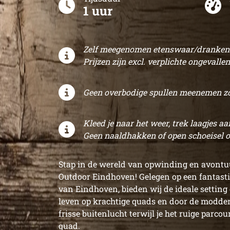
1 uur
Zelf meegenomen etenswaar/dranken z
Prijzen zijn excl. verplichte ongevallen
Geen overbodige spullen meenemen zoal
Kleed je naar het weer, trek laagjes aan
Geen naaldhakken of open schoeisel o
Stap in de wereld van opwinding en avontuu
Outdoor Eindhoven! Gelegen op een fantasti
van Eindhoven, bieden wij de ideale setting 
leven op krachtige quads en door de modder
frisse buitenlucht terwijl je het ruige parco
quad.