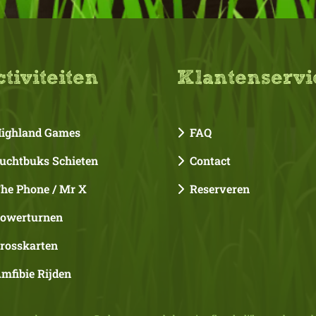
tiviteiten
Klantenservi
ighland Games
FAQ
chtbuks Schieten
Contact
e Phone / Mr X
Reserveren
owerturnen
rosskarten
fibie Rijden