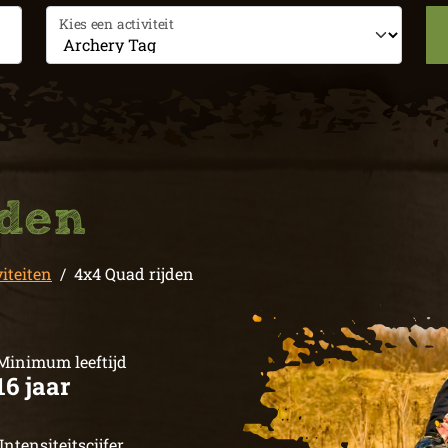
Kies een activiteit
jden
iteiten
4x4 Quad rijden
Minimum leeftijd
16 jaar
Intensiteitscijfer