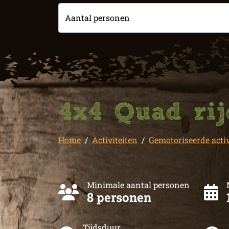
Aantal personen
4x4 Quad ri
Home
Activiteiten
Gemotoriseerde activ
Minimale aantal personen
8 personen
Tijdsduur