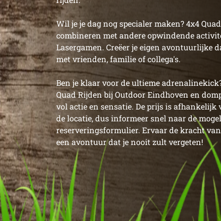
Wil je je dag nog specialer maken? 4x4 Quad 
combineren met andere opwindende activite
Lasergamen. Creëer je eigen avontuurlijke
met vrienden, familie of collega's.
Ben je klaar voor de ultieme adrenalinekick
Quad Rijden bij Outdoor Eindhoven en dompe
vol actie en sensatie. De prijs is afhankelij
de locatie, dus informeer snel naar de moge
reserveringsformulier. Ervaar de kracht van
een avontuur dat je nooit zult vergeten!