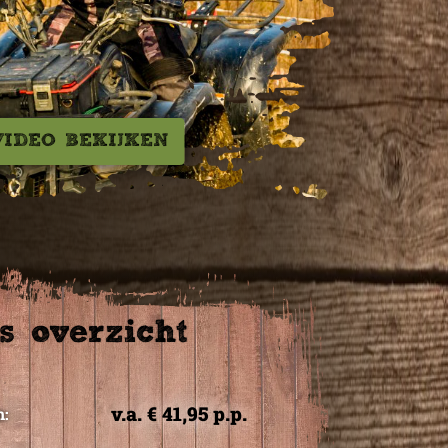
VIDEO BEKIJKEN
js overzicht
v.a. € 41,95 p.p.
n: