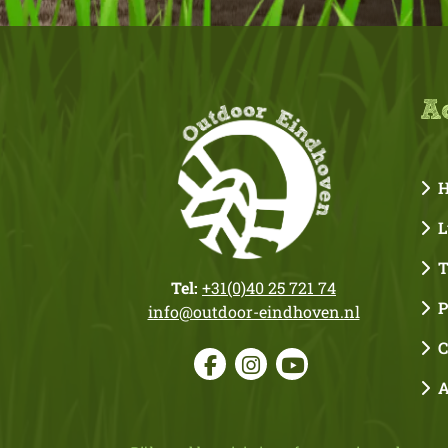
Ac
H
Lu
Th
Tel:
+31(0)40 25 721 74
P
info@outdoor-eindhoven.nl
C
Am