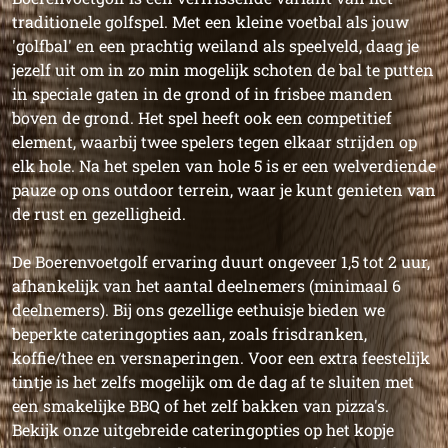
traditionele golfspel. Met een kleine voetbal als jouw
'golfbal' en een prachtig weiland als speelveld, daag je
jezelf uit om in zo min mogelijk schoten de bal te putten
in speciale gaten in de grond of in frisbee manden
boven de grond. Het spel heeft ook een competitief
element, waarbij twee spelers tegen elkaar strijden op
elk hole. Na het spelen van hole 5 is er een welverdiende
pauze op ons outdoor terrein, waar je kunt genieten van
de rust en gezelligheid.
De Boerenvoetgolf ervaring duurt ongeveer 1,5 tot 2 uur,
afhankelijk van het aantal deelnemers (minimaal 6
deelnemers). Bij ons gezellige eethuisje bieden we
beperkte cateringopties aan, zoals frisdranken,
koffie/thee en versnaperingen. Voor een extra feestelijk
tintje is het zelfs mogelijk om de dag af te sluiten met
een smakelijke BBQ of het zelf bakken van pizza's.
Bekijk onze uitgebreide cateringopties op het kopje