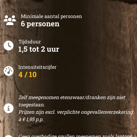
Minimale aantal personen
6 personen
Tijdsduur
1,5 tot 2 uur
Intensiteitscijfer
4 / 10
Zelf meegenomen etenswaar/dranken zijn niet
toegestaan.
Prijzen zijn excl. verplichte ongevallenverzekering
à € 1,95 p.p.
Geen overbodige spullen meenemen zoals laptops,