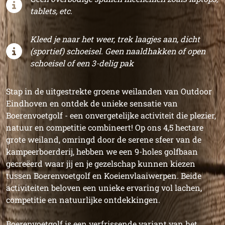
tablets, etc.
Kleed je naar het weer, trek laagjes aan, dicht
(sportief) schoeisel. Geen naaldhakken of open
schoeisel of een 3-delig pak
Stap in de uitgestrekte groene weilanden van Outdoor
Eindhoven en ontdek de unieke sensatie van
Boerenvoetgolf - een onvergetelijke activiteit die plezier,
natuur en competitie combineert! Op ons 4,5 hectare
grote weiland, omringd door de serene sfeer van de
kampeerboerderij, hebben we een 9-holes golfbaan
gecreëerd waar jij en je gezelschap kunnen kiezen
tussen Boerenvoetgolf en Koeienvlaaiwerpen. Beide
activiteiten beloven een unieke ervaring vol lachen,
competitie en natuurlijke ontdekkingen.
Boerenvoetgolf is een verfrissende variant van het